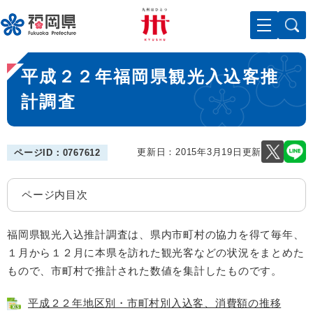
ペ
メニューを飛ばして本文へ
ー
ジ
の
本
先
平成２２年福岡県観光入込客推
文
頭
で
計調査
す
。
更新日：2015年3月19日更新
ページID：0767612
ページ内目次
福岡県観光入込推計調査は、県内市町村の協力を得て毎年、
１月から１２月に本県を訪れた観光客などの状況をまとめた
もので、市町村で推計された数値を集計したものです。
平成２２年地区別・市町村別入込客、消費額の推移