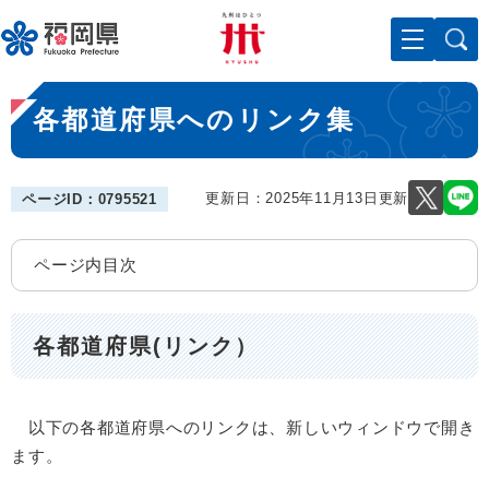
ペ
メニューを飛ばして本文へ
ー
ジ
の
本
先
各都道府県へのリンク集
文
頭
で
す
。
更新日：2025年11月13日更新
ページID：0795521
ページ内目次
各都道府県(リンク）
以下の各都道府県へのリンクは、新しいウィンドウで開き
ます。