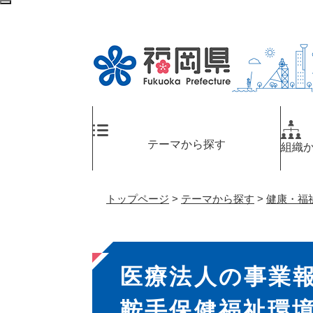
ペ
検
ー
索
ジ
エ
の
リ
先
ア
頭
へ
で
す
。
テーマから探す
組織
トップページ
>
テーマから探す
>
健康・福
本
医療法人の事業
文
鞍手保健福祉環