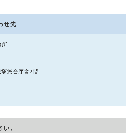
わせ先
務所
 飯塚総合庁舎2階
さい。