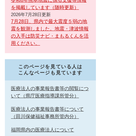
令和8年熊本地震に係る支援等情報
を掲載しています（随時更新）
2026年7月28日更新
7月28日、県内で最大震度５弱の地
震を観測しました。地震・津波情報
の入手は防災ナビ・まもるくんを活
用ください。
このページを見ている人は
こんなページも見ています
医療法人の事業報告書等の閲覧につ
いて（県庁医療指導課所管分）
医療法人の事業報告書等について
（田川保健福祉事務所管内分）
福岡県内の医療法人について