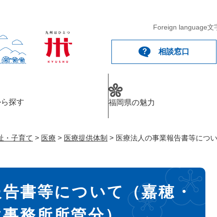
メニューを飛ばして本文へ
Foreign language
文
相談窓口
から探す
福岡県の魅力
祉・子育て
>
医療
>
医療提供体制
>
医療法人の事業報告書等につ
報告書等について（嘉穂・
境事務所所管分）