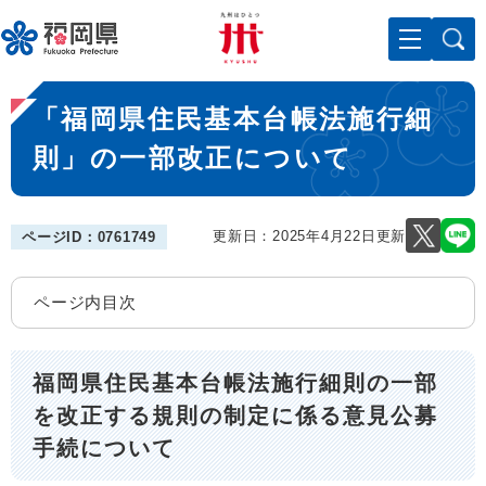
ペ
メニューを飛ばして本文へ
ー
ジ
の
本
先
「福岡県住民基本台帳法施行細
文
頭
で
則」の一部改正について
す
。
更新日：2025年4月22日更新
ページID：0761749
ページ内目次
福岡県住民基本台帳法施行細則の一部
を改正する規則の制定に係る意見公募
手続について