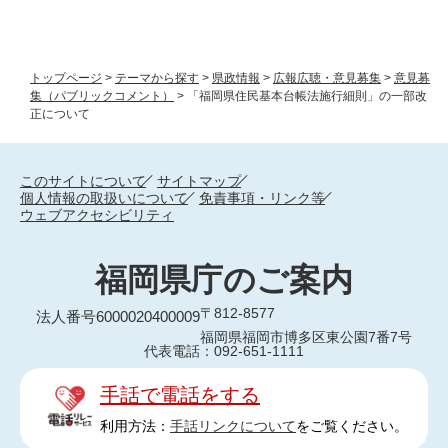
トップページ
>
テーマから探す
>
県政情報
>
広報広聴・意見募集
>
意見募
集（パブリックコメント）
>
「福岡県住民基本台帳法施行細則」の一部改
正について
このサイトについて
サイトマップ
個人情報の取扱いについて
免責事項・リンク等
ウェブアクセシビリティ
福岡県庁のご案内
〒812-8577
法人番号6000020400009
福岡県福岡市博多区東公園7番7号
代表電話：092-651-1111
手話で電話をする
利用方法：
手話リンクについて
をご覧ください。