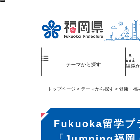
ペ
検
ー
索
ジ
エ
の
リ
先
ア
頭
へ
で
す
。
テーマから探す
組織
トップページ
>
テーマから探す
>
健康・福
本
Fukuoka留学
文
「Jumping福岡