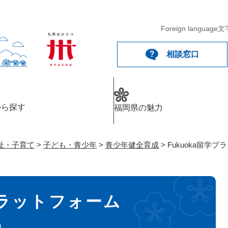
メニューを飛ばして本文へ
Foreign language
文
相談窓口
から探す
福岡県の魅力
祉・子育て
>
子ども・青少年
>
青少年健全育成
>
Fukuoka留学プ
プラットフォーム
」