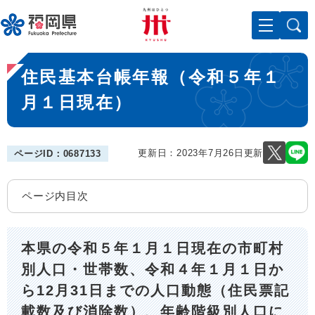
ペ
メニューを飛ばして本文へ
ー
ジ
の
本
先
住民基本台帳年報（令和５年１
文
頭
で
月１日現在）
す
。
更新日：2023年7月26日更新
ページID：0687133
ページ内目次
本県の令和５年１月１日現在の市町村
別人口・世帯数、令和４年１月１日か
ら12月31日までの人口動態（住民票記
載数及び消除数）、年齢階級別人口に