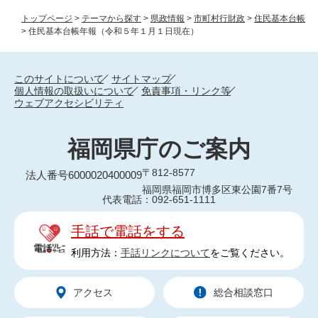
トップページ
>
テーマから探す
>
県政情報
>
市町村行財政
>
住民基本台帳
>
住民基本台帳年報（令和５年１月１日現在）
このサイトについて
サイトマップ
個人情報の取扱いについて
免責事項・リンク等
ウェブアクセシビリティ
福岡県庁のご案内
〒812-8577
法人番号6000020400009
福岡県福岡市博多区東公園7番7号
代表電話：092-651-1111
手話で電話をする
利用方法：
手話リンクについて
をご覧ください。
アクセス
総合相談窓口