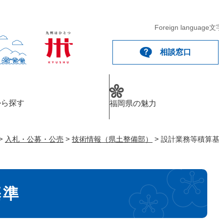
メニューを飛ばして本文へ
Foreign language
文
相談窓口
から探す
福岡県の魅力
>
入札・公募・公売
>
技術情報（県土整備部）
>
設計業務等積算
基準