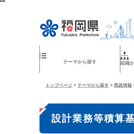
ペ
検
ー
索
ジ
エ
の
リ
先
ア
頭
へ
で
す
。
テーマから探す
組織
トップページ
>
テーマから探す
>
県政情報
本
設計業務等積算
文