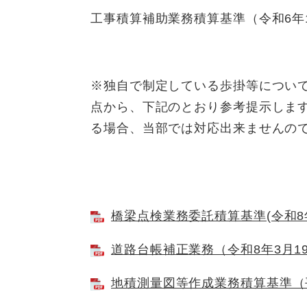
工事積算補助業務積算基準（令和6年
※独自で制定している歩掛等につい
点から、下記のとおり参考提示します
る場合、当部では対応出来ませんの
橋梁点検業務委託積算基準(令和8年4
道路台帳補正業務（令和8年3月19日
地積測量図等作成業務積算基準（平成2