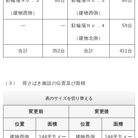
駐輪場Ｎｏ．３
80台
駐輪場Ｎｏ．３
80台
（建物西側）
（建物西側）
―
―
駐輪場Ｎｏ．４
59台
（建物北側）
合計
352台
合計
411台
（３） 荷さばき施設の位置及び面積
表のサイズを切り替える
変更前
変更後
位置
面積
位置
面積
建物西側
144平方メー
建物西側
144平方メー