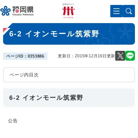
ペ
メニューを飛ばして本文へ
ー
ジ
の
本
先
6-2 イオンモール筑紫野
文
頭
で
す
。
更新日：2015年12月16日更新
ページID：0353886
ページ内目次
6-2 イオンモール筑紫野
公告