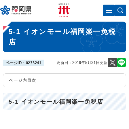
ペ
メニューを飛ばして本文へ
ー
ジ
の
本
先
5-1 イオンモール福岡楽一免税
文
頭
で
店
す
。
更新日：2016年5月31日更新
ページID：0233241
ページ内目次
5-1 イオンモール福岡楽一免税店