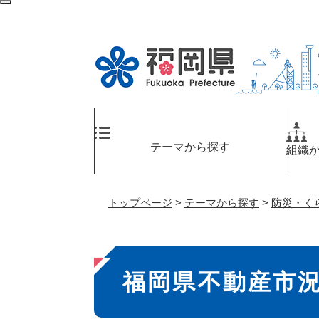
ペ
検
ー
索
ジ
エ
の
リ
先
ア
頭
へ
で
す
。
テーマから探す
組織
トップページ
>
テーマから探す
>
防災・く
本
福岡県不動産市
文