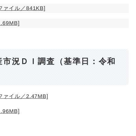
ァイル／841KB]
69MB]
産市況ＤＩ調査（基準日：令和
ァイル／2.47MB]
96MB]