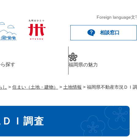
メニューを飛ばして本文へ
Foreign language
文
相談窓口
から探す
福岡県の魅力
らし
>
住まい（土地・建物）
>
土地情報
>
福岡県不動産市況ＤＩ
況ＤＩ調査