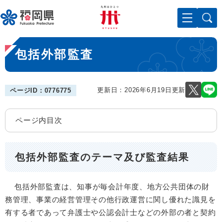
ペ
メニューを飛ばして本文へ
ー
ジ
の
本
先
包括外部監査
文
頭
で
す
。
更新日：2026年6月19日更新
ページID：0776775
ページ内目次
包括外部監査のテーマ及び監査結果
包括外部監査は、知事が毎会計年度、地方公共団体の財
務管理、事業の経営管理その他行政運営に関し優れた識見を
有する者であって弁護士や公認会計士などの外部の者と契約