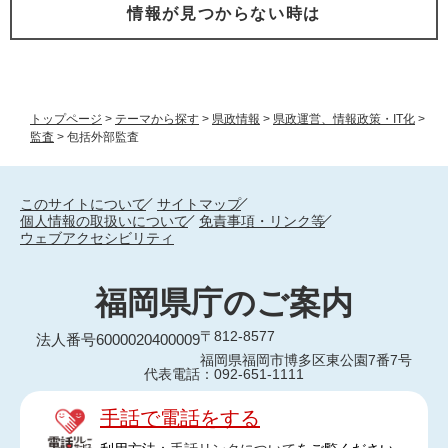
情報が見つからない時は
トップページ
>
テーマから探す
>
県政情報
>
県政運営、情報政策・IT化
>
監査
>
包括外部監査
このサイトについて
サイトマップ
個人情報の取扱いについて
免責事項・リンク等
ウェブアクセシビリティ
福岡県庁のご案内
〒812-8577
法人番号6000020400009
福岡県福岡市博多区東公園7番7号
代表電話：092-651-1111
手話で電話をする