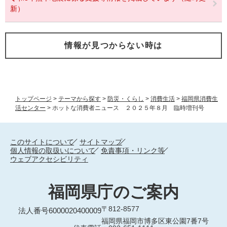
新）
情報が見つからない時は
トップページ
>
テーマから探す
>
防災・くらし
>
消費生活
>
福岡県消費生
活センター
>
ホットな消費者ニュース ２０２５年８月 臨時増刊号
このサイトについて
サイトマップ
個人情報の取扱いについて
免責事項・リンク等
ウェブアクセシビリティ
福岡県庁のご案内
〒812-8577
法人番号6000020400009
福岡県福岡市博多区東公園7番7号