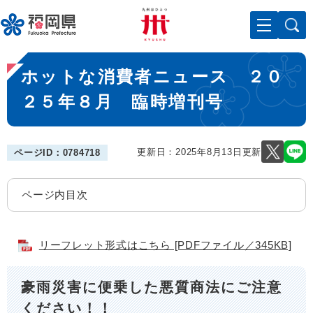
ペ
メニューを飛ばして本文へ
ー
ジ
の
本
先
ホットな消費者ニュース ２０
文
頭
で
２５年８月 臨時増刊号
す
。
更新日：2025年8月13日更新
ページID：0784718
ページ内目次
リーフレット形式はこちら [PDFファイル／345KB]
豪雨災害に便乗した悪質商法にご注意
ください！！