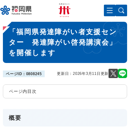
ペ
メニューを飛ばして本文へ
ー
ジ
の
本
先
「福岡県発達障がい者支援セン
文
頭
で
ター 発達障がい啓発講演会」
す
を開催します
。
更新日：2026年3月11日更新
ページID：0808245
ページ内目次
概要