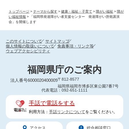
トップページ
>
テーマから探す
>
健康・福祉・子育て
>
障がい福祉
>
障が
い福祉情報
>
「福岡県発達障がい者支援センター 発達障がい啓発講演
会」を開催します
このサイトについて
サイトマップ
個人情報の取扱いについて
免責事項・リンク等
ウェブアクセシビリティ
福岡県庁のご案内
〒812-8577
法人番号6000020400009
福岡県福岡市博多区東公園7番7号
代表電話：092-651-1111
手話で電話をする
利用方法：
手話リンクについて
をご覧ください。
アクセス
総合相談窓口