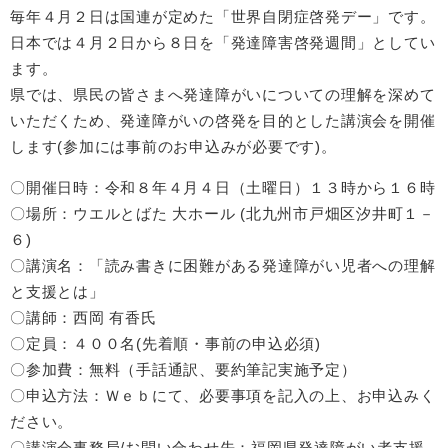
毎年４月２日は国連が定めた「世界自閉症啓発デー」です。
日本では４月２日から８日を「発達障害啓発週間」としてい
ます。
県では、県民の皆さまへ発達障がいについての理解を深めて
いただくため、発達障がいの啓発を目的とした講演会を開催
します(参加には事前のお申込みが必要です)。
〇開催日時：令和８年４月４日（土曜日）１３時から１６時
〇場所：ウエルとばた 大ホール (北九州市戸畑区汐井町１－
６)
〇講演名：「読み書きに困難がある発達障がい児者への理解
と支援とは」
〇講師：西岡 有香氏
〇定員：４００名(先着順・事前の申込必須)
〇参加費：無料（手話通訳、要約筆記実施予定）
〇申込方法：Ｗｅｂにて、必要事項を記入の上、お申込みく
ださい。
〇講演会事務局/お問い合わせ先：福岡県発達障がい者支援