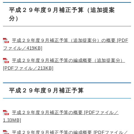
平成２９年度９月補正予算（追加提案
分）
平成２９年度９月補正予算（追加提案分）の概要 [PDF
ファイル／419KB]
平成２９年度９月補正予算の編成概要（追加提案分）
[PDFファイル／213KB]
平成２９年度９月補正予算
平成２９年度９月補正予算の概要 [PDFファイル／
1.33MB]
平成２９年度９月補正予算の編成概要 [PDFファイル／