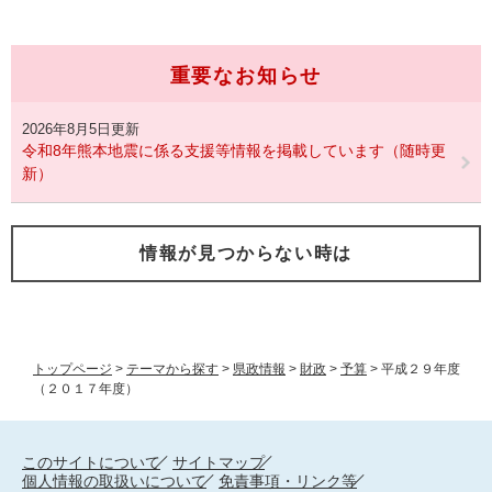
重要なお知らせ
2026年8月5日更新
令和8年熊本地震に係る支援等情報を掲載しています（随時更
新）
情報が見つからない時は
トップページ
>
テーマから探す
>
県政情報
>
財政
>
予算
>
平成２９年度
（２０１７年度）
このサイトについて
サイトマップ
個人情報の取扱いについて
免責事項・リンク等