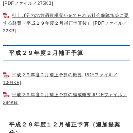
[PDFファイル／275KB]
引上げ分の地方消費税収が充てられる社会保障施策に要
する経費（平成２９年度２月補正予算後） [PDFファイル／
32KB]
平成２９年度２月補正予算
平成２９年度２月補正予算の概要 [PDFファイル／
1004KB]
平成２９年度２月補正予算の編成概要 [PDFファイル／
284KB]
平成２９年度１２月補正予算（追加提案
分）