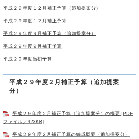
平成２９年度１２月補正予算（追加提案分）
平成２９年度１２月補正予算
平成２９年度９月補正予算（追加提案分）
平成２９年度９月補正予算
平成２９年度当初予算
平成２９年度２月補正予算（追加提案
分）
平成２９年度２月補正予算（追加提案分）の概要 [PDF
ファイル／423KB]
平成２９年度２月補正予算の編成概要（追加提案分）