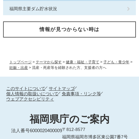
福岡県主要ダム貯水状況
情報が見つからない時は
トップページ
>
テーマから探す
>
健康・福祉・子育て
>
子ども・青少年
>
妊娠・出産
>
流産・死産等を経験された方、支援者の方へ
このサイトについて
サイトマップ
個人情報の取扱いについて
免責事項・リンク等
ウェブアクセシビリティ
福岡県庁のご案内
〒812-8577
法人番号6000020400009
福岡県福岡市博多区東公園7番7号