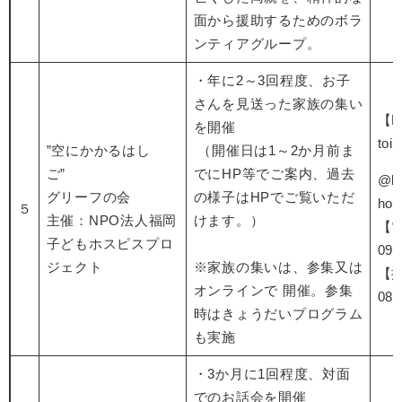
面から援助するためのボラ
ンティアグループ。
・年に2～3回程度、お子
さんを見送った家族の集い
【E
を開催
toi
”空にかかるはし
（開催日は1～2か月前ま
ご”
でにHP等でご案内、過去
@k
グリーフの会
の様子はHPでご覧いただ
hos
５
主催：NPO法人福岡
けます。）
【
子どもホスピスプロ
092
ジェクト
※家族の集いは、参集又は
【
オンラインで 開催。参集
080
時はきょうだいプログラム
も実施
・3か月に1回程度、対面
でのお話会を開催