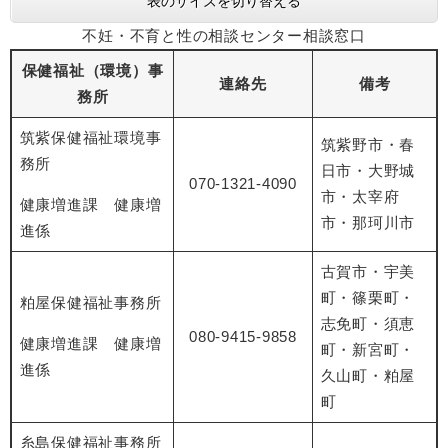
表のサイズを切り替える
不妊・不育と性の相談センター相談窓口
保健福祉（環境）事
連絡先
備考
務所
筑紫保健福祉環境事
筑紫野市・春
務所
日市・大野城
070-1321-4090
市・太宰府
健康増進課 健康増
市・那珂川市
進係
古賀市・宇美
町・篠栗町・
粕屋保健福祉事務所
志免町・須恵
080-9415-9858
健康増進課 健康増
町・新宮町・
進係
久山町・粕屋
町
糸島保健福祉事務所