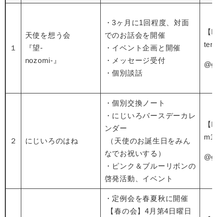
・3ヶ月に1回程度、対面
【E
天使を想う会
でのお話会を開催
ten
１
『望-
・イベント企画と開催
nozomi-』
・メッセージ受付
@gm
・個別談話
・個別交換ノート
・にじいろバースデーカレ
【E
ンダー
m1
２
にじいろのはね
（天使のお誕生日をみん
なでお祝いする）
@gm
・ピンク＆ブルーリボンの
啓発活動、イベント
・定例会を春夏秋に開催
【春の会】4月第4日曜日