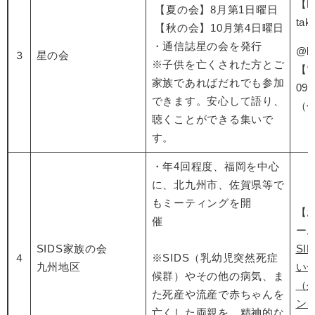
【E
【夏の会】8月第1日曜日
tak
【秋の会】10月第4日曜日
・通信誌星の会を発行
@kh
３
星の会
※子供を亡くされた方とご
【
家族であればだれでも参加
090
できます。安心して語り、
（
聴くことができる集いで
す。
・年4回程度、福岡を中心
に、北九州市、佐賀県等で
もミーティングを開
【
催
ー
SIDS家族の会
SI
４
※SIDS（乳幼児突然死症
九州地区
い
候群）やその他の病気、ま
（
た死産や流産で赤ちゃんを
ン
亡くした両親を、精神的な