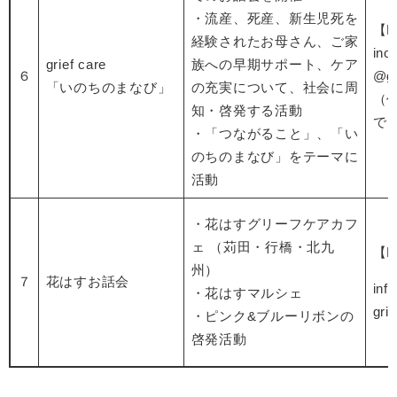
・流産、死産、新生児死を
【E
経験されたお母さん、ご家
ino
grief care
族への早期サポート、ケア
６
@gm
「いのちのまなび」
の充実について、社会に周
（
知・啓発する活動
で
・「つながること」、「い
のちのまなび」をテーマに
活動
・花はすグリーフケアカフ
ェ （苅田・行橋・北九
【E
州）
７
花はすお話会
inf
・花はすマルシェ
grie
・ピンク&ブルーリボンの
啓発活動​