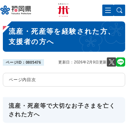
ペ
メニューを飛ばして本文へ
ー
ジ
の
本
先
流産・死産等を経験された方、
文
頭
で
支援者の方へ
す
。
更新日：2026年2月9日更新
ページID：0805476
ページ内目次
流産・死産等で大切なお子さまを亡く
された方へ