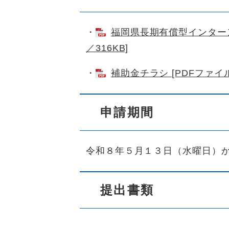
・
福岡県長期有償型インターン
／316KB]
・
補助金チラシ [PDFファイル
申請期間
令和８年５月１３日（水曜日）か
提出書類​