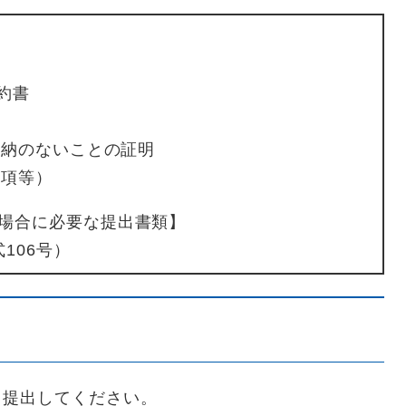
約書
未納のないことの証明
要項等）
場合に必要な提出書類】
106号）
り提出してください。