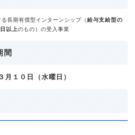
る長期有償型インターンシップ（
給与支給型の
日以上
のもの）の受入事業
期間
３月１０日（水
曜日）