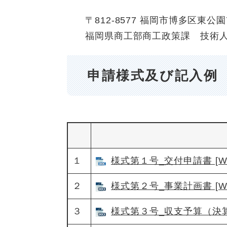
〒812-8577 福岡市博多区東公園
福岡県商工部商工政策課 技術
申請様式及び記入例
１
様式第１号_交付申請書 [Wo
２
様式第２号_事業計画書 [Wo
３
様式第３号_収支予算（決算）