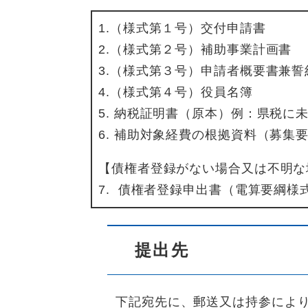
1.（様式第１号）交付申請書
2.（様式第２号）補助事業計画書
3.（様式第３号）申請者概要書兼誓
4.（様式第４号）役員名簿
5. 納税証明書（原本）例：県税に
6. 補助対象経費の根拠資料（募集
【債権者登録がない場合又は不明な
7. 債権者登録申出書（電算要綱様式
提出先
下記宛先に、郵送又は持参によ