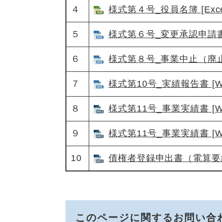
４
様式第４号_役員名簿 [Exc
５
様式第６号_変更承認申請書 
６
様式第８号_事業中止（廃止）
７
様式第10号_実績報告書 [W
８
様式第11号_事業実績書 [W
９
様式第11号_事業実績書 [W
10
債権者登録申出書（電算要綱様
このページに関するお問い合