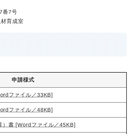
7番7号
人材育成室
申請様式
rdファイル／33KB]
rdファイル／48KB]
書 [Wordファイル／45KB]