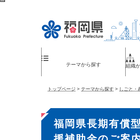
ペ
検
ー
索
ジ
エ
の
リ
先
ア
頭
へ
で
す
。
テーマから探す
組織
トップページ
>
テーマから探す
>
しごと・
本
福岡県長期有償
文
援補助金のご案