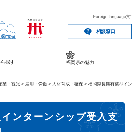
メニューを飛ばして本文へ
Foreign language
文
相談窓口
から探す
福岡県の魅力
産業・観光
>
雇用・労働
>
人材育成・確保
>
福岡県長期有償型イ
型インターンシップ受入支
内