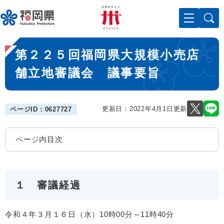
ペ
メニューを飛ばして本文へ
ー
ジ
の
本
先
第２２５回福岡県大規模小売店
文
頭
で
舗立地審議会 議事要旨
す
。
更新日：2022年4月1日更新
ページID：0627727
ページ内目次
１ 審議経過
令和４年３月１６日（水）10時00分～11時40分