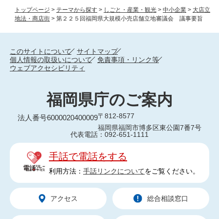
トップページ
>
テーマから探す
>
しごと・産業・観光
>
中小企業
>
大店立
地法・商店街
>
第２２５回福岡県大規模小売店舗立地審議会 議事要旨
このサイトについて
サイトマップ
個人情報の取扱いについて
免責事項・リンク等
ウェブアクセシビリティ
福岡県庁のご案内
〒812-8577
法人番号6000020400009
福岡県福岡市博多区東公園7番7号
代表電話：092-651-1111
手話で電話をする
利用方法：
手話リンクについて
をご覧ください。
アクセス
総合相談窓口