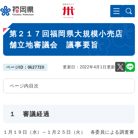
ペ
メニューを飛ばして本文へ
ー
ジ
の
本
先
第２１７回福岡県大規模小売店
文
頭
で
舗立地審議会 議事要旨
す
。
更新日：2022年4月1日更新
ページID：0627720
ページ内目次
１ 審議経過
１月１９日（水）～１月２５日（火） 各委員による調査審