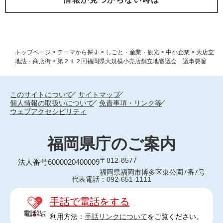
トップページ
>
テーマから探す
>
しごと・産業・観光
>
中小企業
>
大店立
地法・商店街
>
第２１２回福岡県大規模小売店舗立地審議会 議事要旨
このサイトについて
サイトマップ
個人情報の取扱いについて
免責事項・リンク等
ウェブアクセシビリティ
福岡県庁のご案内
〒812-8577
法人番号6000020400009
福岡県福岡市博多区東公園7番7号
代表電話：092-651-1111
手話で電話をする
利用方法：
手話リンクについて
をご覧ください。