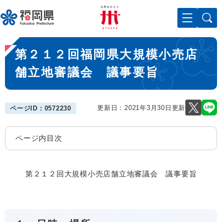
ペ
メニューを飛ばして本文へ
ー
ジ
の
本
先
第２１２回福岡県大規模小売店
文
頭
で
舗立地審議会 議事要旨
す
。
更新日：2021年3月30日更新
ページID：0572230
ページ内目次
第２１２回大規模小売店舗立地審議会 議事要旨