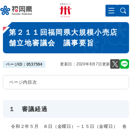
ペ
メニューを飛ばして本文へ
ー
ジ
の
本
先
第２１１回福岡県大規模小売店
文
頭
で
舗立地審議会 議事要旨
す
。
更新日：2020年8月7日更新
ページID：0537594
ページ内目次
１ 審議経過
令和２年５月 ８日（金曜日）～１５日（金曜日） 各