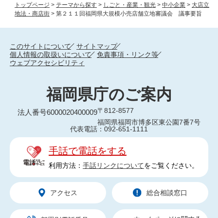
トップページ
>
テーマから探す
>
しごと・産業・観光
>
中小企業
>
大店立
地法・商店街
>
第２１１回福岡県大規模小売店舗立地審議会 議事要旨
このサイトについて
サイトマップ
個人情報の取扱いについて
免責事項・リンク等
ウェブアクセシビリティ
福岡県庁のご案内
〒812-8577
法人番号6000020400009
福岡県福岡市博多区東公園7番7号
代表電話：092-651-1111
手話で電話をする
利用方法：
手話リンクについて
をご覧ください。
アクセス
総合相談窓口