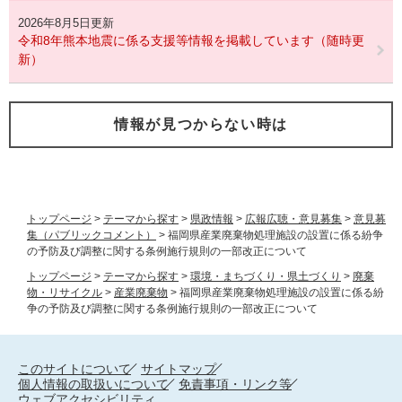
2026年8月5日更新
令和8年熊本地震に係る支援等情報を掲載しています（随時更
新）
情報が見つからない時は
トップページ
>
テーマから探す
>
県政情報
>
広報広聴・意見募集
>
意見募
集（パブリックコメント）
>
福岡県産業廃棄物処理施設の設置に係る紛争
の予防及び調整に関する条例施行規則の一部改正について
トップページ
>
テーマから探す
>
環境・まちづくり・県土づくり
>
廃棄
物・リサイクル
>
産業廃棄物
>
福岡県産業廃棄物処理施設の設置に係る紛
争の予防及び調整に関する条例施行規則の一部改正について
このサイトについて
サイトマップ
個人情報の取扱いについて
免責事項・リンク等
ウェブアクセシビリティ