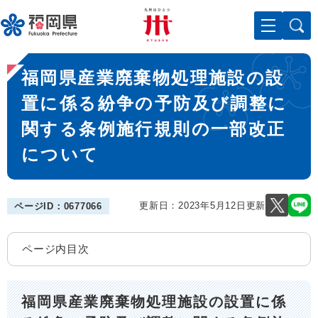
ペ
メニューを飛ばして本文へ
ー
ジ
の
本
先
福岡県産業廃棄物処理施設の設
文
頭
で
置に係る紛争の予防及び調整に
す
関する条例施行規則の一部改正
。
について
更新日：2023年5月12日更新
ページID：0677066
ページ内目次
福岡県産業廃棄物処理施設の設置に係