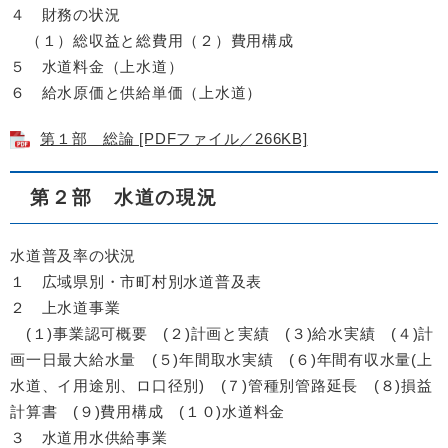
４ 財務の状況
（１）総収益と総費用（２）費用構成
５ 水道料金（上水道）
６ 給水原価と供給単価（上水道）
第１部 総論 [PDFファイル／266KB]
第２部 水道の現況
水道普及率の状況
１ 広域県別・市町村別水道普及表
２ 上水道事業
(１)事業認可概要 (２)計画と実績 (３)給水実績 (４)計
画一日最大給水量 (５)年間取水実績 (６)年間有収水量(上
水道、イ用途別、ロ口径別) (７)管種別管路延長 (８)損益
計算書 (９)費用構成 (１０)水道料金
３ 水道用水供給事業