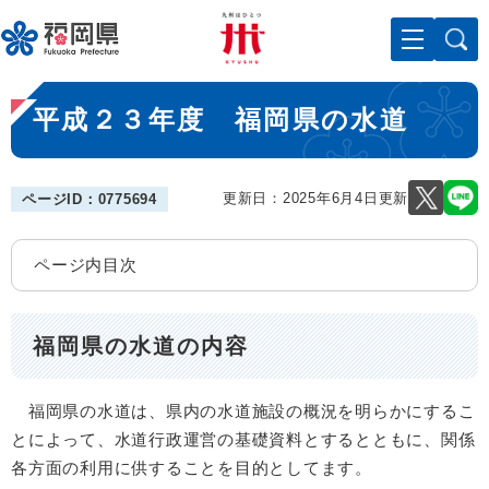
ペ
メニューを飛ばして本文へ
ー
ジ
の
本
先
平成２３年度 福岡県の水道
文
頭
で
す
。
更新日：2025年6月4日更新
ページID：0775694
ページ内目次
福岡県の水道の内容
福岡県の水道は、県内の水道施設の概況を明らかにするこ
とによって、水道行政運営の基礎資料とするとともに、関係
各方面の利用に供することを目的としてます。