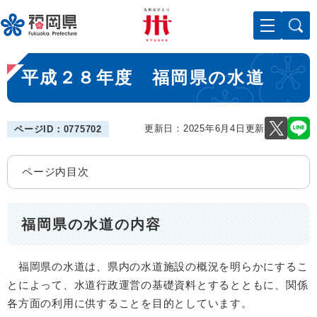
ペ
メニューを飛ばして本文へ
ー
ジ
の
本
先
平成２８年度 福岡県の水道
文
頭
で
す
。
更新日：2025年6月4日更新
ページID：0775702
ページ内目次
福岡県の水道の内容
福岡県の水道は、県内の水道施設の概況を明らかにするこ
とによって、水道行政運営の基礎資料とするとともに、関係
各方面の利用に供することを目的としています。