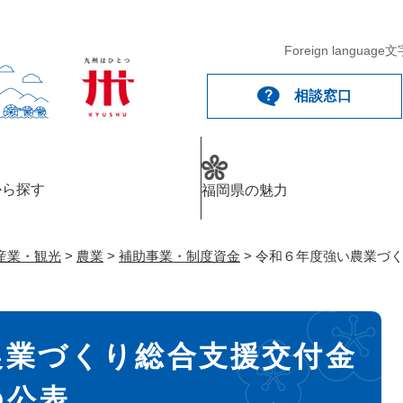
メニューを飛ばして本文へ
Foreign language
文
相談窓口
から探す
福岡県の魅力
産業・観光
>
農業
>
補助事業・制度資金
>
令和６年度強い農業づ
農業づくり総合支援交付金
の公表