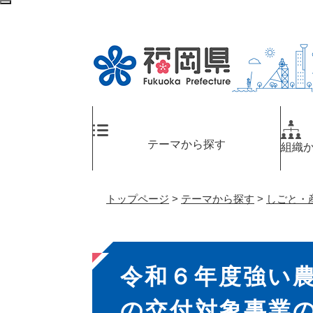
ペ
検
ー
索
ジ
エ
の
リ
先
ア
頭
へ
で
す
。
テーマから探す
組織
トップページ
>
テーマから探す
>
しごと・
本
令和６年度強い
文
の交付対象事業