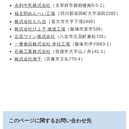
永利牛乳株式会社
（太宰府市都府楼南5-5-1）
（
）
福太郎めんべい工場​
田川郡添田町大字添田2282​
（
）
株式会社もち吉
直方市大字下境2400​
株式会社ひよ子 穂波工場​
（飯塚市楽市538）
立花ワイン株式会社
（八女市立花町兼松726）
一番食品株式会社 本社工場
（飯塚市伊川663-1）
石橋工業株式会社
（筑後市大字山ノ井141-1）
株式会社海千
（宗像市王丸770-4）
このページに関するお問い合わせ先