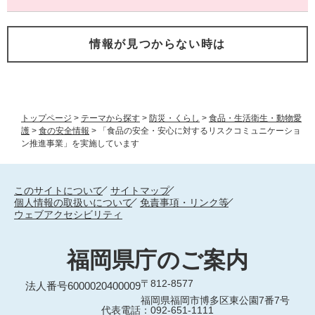
情報が見つからない時は
トップページ
>
テーマから探す
>
防災・くらし
>
食品・生活衛生・動物愛
護
>
食の安全情報
>
「食品の安全・安心に対するリスクコミュニケーショ
ン推進事業」を実施しています
このサイトについて
サイトマップ
個人情報の取扱いについて
免責事項・リンク等
ウェブアクセシビリティ
福岡県庁のご案内
〒812-8577
法人番号6000020400009
福岡県福岡市博多区東公園7番7号
代表電話：092-651-1111