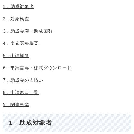
1．助成対象者
2．対象検査
3．
助成金額・助成回数
4．実施医療機関
5．申請期限
6．申請書等・様式ダウンロード
7．助成金の支払い
8．申請窓口一覧
9．関連事業
1．助成対象者