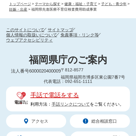
トップページ
>
テーマから探す
>
健康・福祉・子育て
>
子ども・青少年
>
妊娠・出産
>
福岡県先進医療不育症検査費用助成事業
このサイトについて
サイトマップ
個人情報の取扱いについて
免責事項・リンク等
ウェブアクセシビリティ
福岡県庁のご案内
〒812-8577
法人番号6000020400009
福岡県福岡市博多区東公園7番7号
代表電話：092-651-1111
手話で電話をする
利用方法：
手話リンクについて
をご覧ください。
アクセス
総合相談窓口