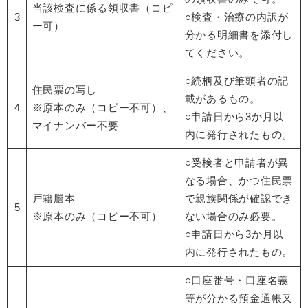
当該検査に係る領収書（コピ
3
○検査・治療の内訳が
ー可）
分かる明細書を添付し
てください。
○続柄及び筆頭者の記
住民票の写し
載があるもの。
4
※原本のみ（コピー不可）、
○申請日から3か月以
マイナンバー不要
内に発行されたもの。
○受検者と申請者が異
なる場合、かつ住民票
戸籍謄本
で親族関係が確認でき
5
※原本のみ（コピー不可）
ない場合のみ必要。
○申請日から3か月以
内に発行されたもの。
○口座番号・口座名義
等が分かる預金通帳又