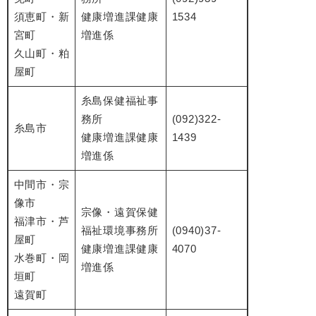
須恵町・新
健康増進課健康
1534
宮町
増進係
久山町・粕
屋町
糸島保健福祉事
務所
(092)322-
糸島市
健康増進課健康
1439
増進係
中間市・宗
像市
宗像・遠賀保健
福津市・芦
福祉環境事務所
(0940)37-
屋町
健康増進課健康
4070
水巻町・岡
増進係
垣町
遠賀町