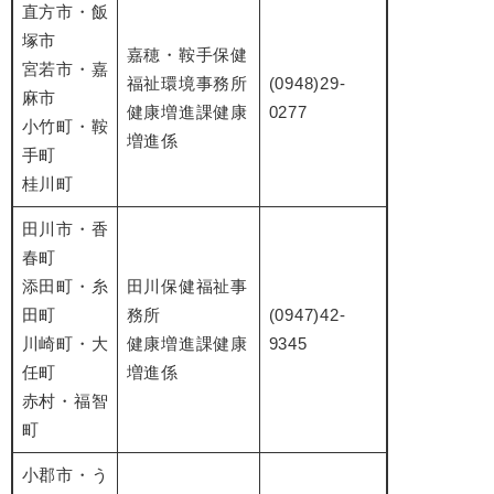
直方市・飯
塚市
嘉穂・鞍手保健
宮若市・嘉
福祉環境事務所
(0948)29-
麻市
健康増進課健康
0277
小竹町・鞍
増進係
手町
桂川町
田川市・香
春町
添田町・糸
田川保健福祉事
田町
務所
(0947)42-
川崎町・大
健康増進課健康
9345
任町
増進係
赤村・福智
町
小郡市・う