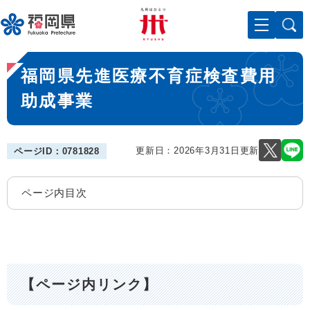
ペ
メニューを飛ばして本文へ
ー
ジ
の
本
先
福岡県先進医療不育症検査費用
文
頭
で
助成事業
す
。
更新日：2026年3月31日更新
ページID：0781828
ページ内目次
【ページ内リンク】