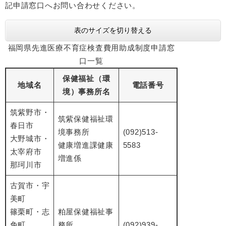
記申請窓口へお問い合わせください。
表のサイズを切り替える
福岡県先進医療不育症検査費用助成制度申請窓
口一覧
保健福祉（環
地域名
電話番号
境）事務所名
筑紫野市・
筑紫保健福祉環
春日市
境事務所
(092)513-
大野城市・
健康増進課健康
5583
太宰府市
増進係
那珂川市
古賀市・宇
美町
篠栗町・志
粕屋保健福祉事
免町
務所
(092)939-