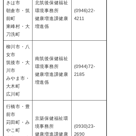
きは市
北筑後保健福祉
朝倉市・筑
環境事務所
(0946)22-
前町
健康増進課健康
4211
東峰村・大
増進係
刀洗町
柳川市・八
女市
南筑後保健福祉
筑後市・大
環境事務所
(0944)72-
川市
健康増進課健康
2185
みやま市・
増進係
大木町
広川町
行橋市・豊
前市
京築保健福祉環
苅田町・み
境事務所
(0930)23-
やこ町
健康増進課健康
2690