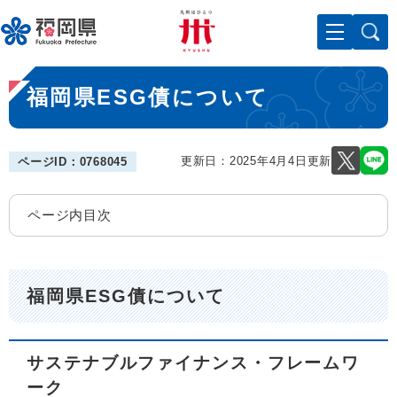
ペ
メニューを飛ばして本文へ
ー
ジ
の
本
先
福岡県ESG債について
文
頭
で
す
。
更新日：2025年4月4日更新
ページID：0768045
ページ内目次
福岡県ESG債について
サステナブルファイナンス・フレームワ
ーク