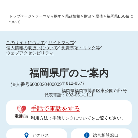
トップページ
>
テーマから探す
>
県政情報
>
財政
>
県債
>
福岡県ESG債に
ついて
このサイトについて
サイトマップ
個人情報の取扱いについて
免責事項・リンク等
ウェブアクセシビリティ
福岡県庁のご案内
〒812-8577
法人番号6000020400009
福岡県福岡市博多区東公園7番7号
代表電話：092-651-1111
手話で電話をする
利用方法：
手話リンクについて
をご覧ください。
アクセス
総合相談窓口