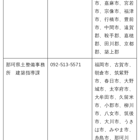
市、嘉麻市、宮若
市、宗像市、福津
市、行橋市、豊前
市、中間市、遠賀
郡、鞍手郡、嘉穂
郡、田川郡、京都
郡、築上郡
那珂県土整備事務
092-513-5571
福岡市、古賀市、
所 建築指導課
朝倉市、筑紫野
市、春日市、大野
城市、太宰府市、
大牟田市、久留米
市、小郡市、柳川
市、八女市、筑後
市、大川市、うき
は市、みやま市、
糸島市、那珂川