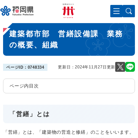
ペ
メニューを飛ばして本文へ
ー
ジ
の
本
先
建築都市部 営繕設備課 業務
文
頭
で
の概要、組織
す
。
更新日：2024年11月27日更新
ページID：0748334
ページ内目次
「営繕」とは
「営繕」とは、「建築物の営造と修繕」のことをいいます。