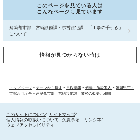
このページを見ている人は
こんなページも見ています
建築都市部 営繕設備課・県営住宅課 「工事の手引き」
について
情報が見つからない時は
トップページ
>
テーマから探す
>
県政情報
>
組織・施設案内
>
福岡県庁・
吉塚合同庁舎
>
建築都市部 営繕設備課 業務の概要、組織
このサイトについて
サイトマップ
個人情報の取扱いについて
免責事項・リンク等
ウェブアクセシビリティ