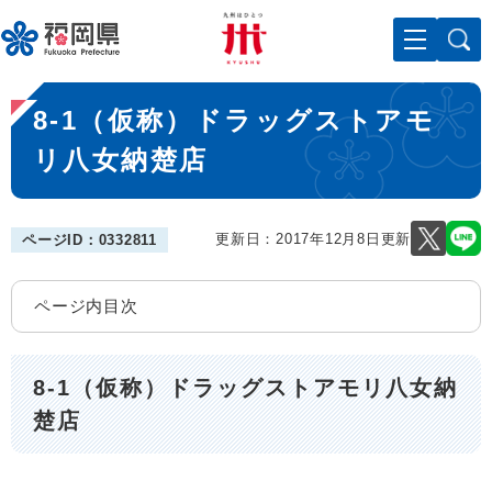
ペ
メニューを飛ばして本文へ
ー
ジ
の
本
先
8-1（仮称）ドラッグストアモ
文
頭
で
リ八女納楚店
す
。
更新日：2017年12月8日更新
ページID：0332811
ページ内目次
8-1（仮称）ドラッグストアモリ八女納
楚店