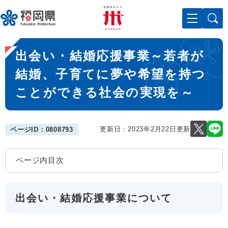
ペ
メニューを飛ばして本文へ
ー
ジ
の
本
先
出会い・結婚応援事業～若者が
文
頭
で
結婚、子育てに夢や希望を持つ
す
ことができる社会の実現を～
。
更新日：2023年2月22日更新
ページID：0808793
ページ内目次
出会い・結婚応援事業について