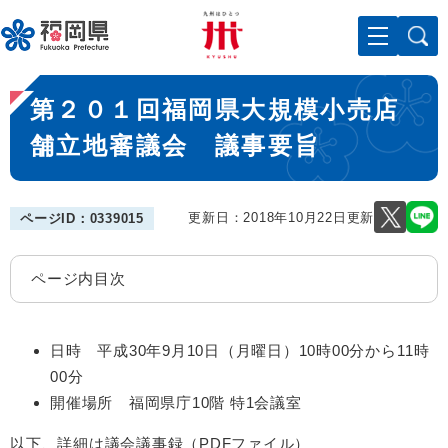
ペ
メニューを飛ばして本文へ
ー
ジ
の
本
先
第２０１回福岡県大規模小売店
文
頭
で
舗立地審議会 議事要旨
す
。
更新日：2018年10月22日更新
ページID：0339015
ページ内目次
日時 平成30年9月10日（月曜日）10時00分から11時
00分
開催場所 福岡県庁10階 特1会議室
以下、詳細は議会議事録（PDFファイル）