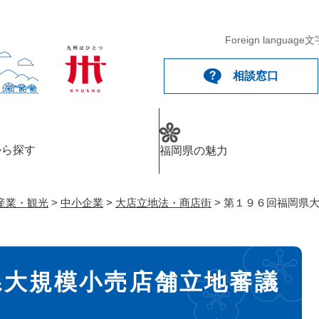
メニューを飛ばして本文へ
Foreign language
文
相談窓口
から探す
福岡県の魅力
産業・観光
>
中小企業
>
大店立地法・商店街
>
第１９６回福岡県
県大規模小売店舗立地審議