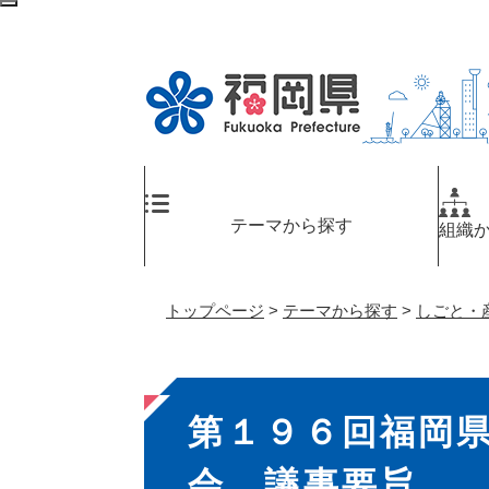
ペ
検
ー
索
ジ
エ
の
リ
先
ア
頭
へ
で
す
。
テーマから探す
組織
トップページ
>
テーマから探す
>
しごと・
本
第１９６回福岡
文
会 議事要旨