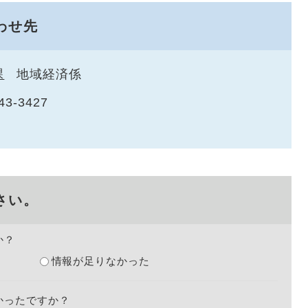
わせ先
課
地域経済係
43-3427
さい。
か？
情報が足りなかった
かったですか？