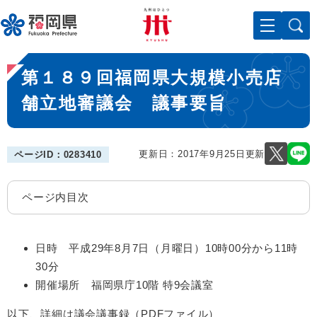
ペ
メニューを飛ばして本文へ
ー
ジ
の
本
先
第１８９回福岡県大規模小売店
文
頭
で
舗立地審議会 議事要旨
す
。
更新日：2017年9月25日更新
ページID：0283410
ページ内目次
日時 平成29年8月7日（月曜日）10時00分から11時
30分
開催場所 福岡県庁10階 特9会議室
以下、詳細は議会議事録（PDFファイル）