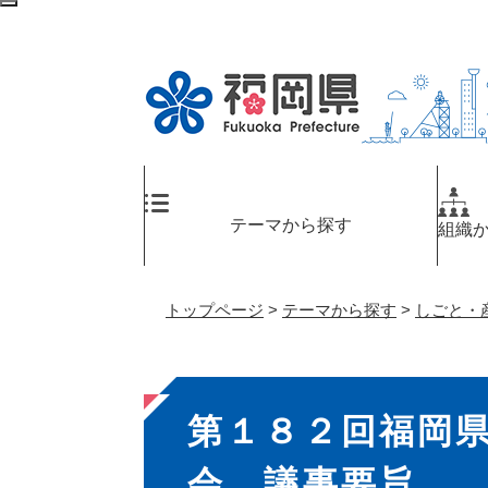
ペ
検
ー
索
ジ
エ
の
リ
先
ア
頭
へ
で
す
。
テーマから探す
組織
トップページ
>
テーマから探す
>
しごと・
本
第１８２回福岡
文
会 議事要旨