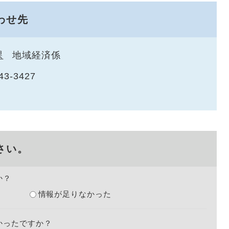
わせ先
課
地域経済係
43-3427
さい。
か？
情報が足りなかった
かったですか？