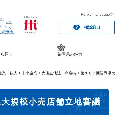
メニューを飛ばして本文へ
Foreign language
文
相談窓口
から探す
福岡県の魅力
産業・観光
>
中小企業
>
大店立地法・商店街
>
第１８２回福岡県
県大規模小売店舗立地審議