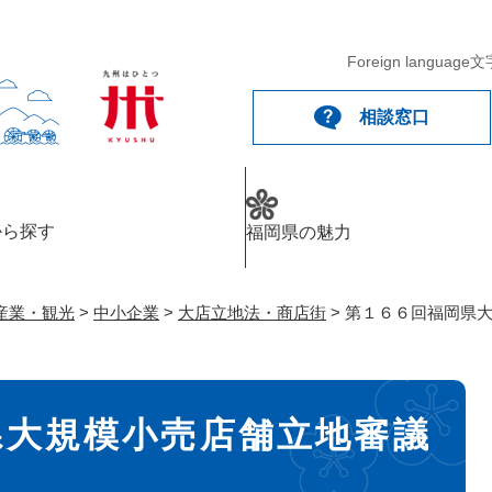
メニューを飛ばして本文へ
Foreign language
文
相談窓口
から探す
福岡県の魅力
産業・観光
>
中小企業
>
大店立地法・商店街
>
第１６６回福岡県
県大規模小売店舗立地審議