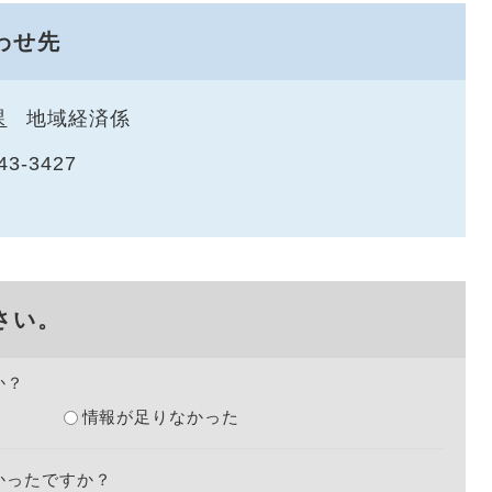
わせ先
課
地域経済係
43-3427
さい。
か？
情報が足りなかった
かったですか？