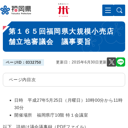
ペ
メニューを飛ばして本文へ
ー
ジ
の
本
先
第１６５回福岡県大規模小売店
文
頭
で
舗立地審議会 議事要旨
す
。
更新日：2015年6月30日更新
ページID：0332750
ページ内目次
日時 平成27年5月25日（月曜日）10時00分から11時
30分
開催場所 福岡県庁10階 特１会議室
以下、詳細は議会議事録（PDFファイル）