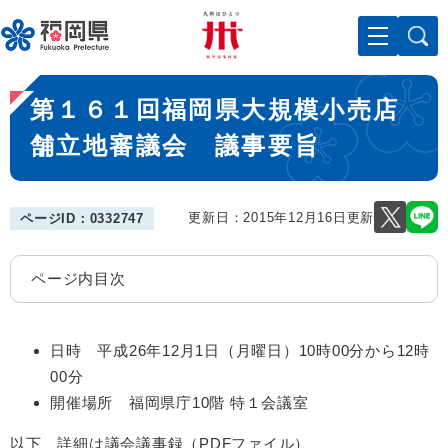
ペ
メニューを飛ばして本文へ
ー
ジ
の
本
先
第１６１回福岡県大規模小売店
文
頭
で
舗立地審議会 議事要旨
す
。
更新日：2015年12月16日更新
ページID：0332747
ページ内目次
日時 平成26年12月1日（月曜日）10時00分から12時
00分
開催場所 福岡県庁10階 特１会議室
以下、詳細は議会議事録（PDFファイル）