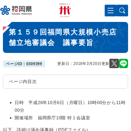
ペ
メニューを飛ばして本文へ
ー
ジ
の
本
先
第１５９回福岡県大規模小売店
文
頭
で
舗立地審議会 議事要旨
す
。
更新日：2018年3月20日更新
ページID：0309399
ページ内目次
日時 平成26年10月6日（月曜日）10時00分から11時
00分
開催場所 福岡県庁10階 特１会議室
以下、詳細は議会議事録（PDFファイル）