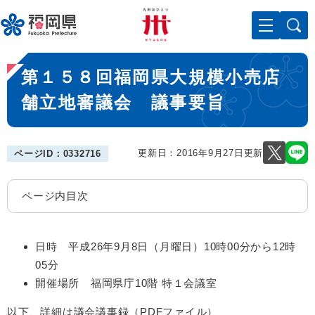
ペ
メニューを飛ばして本文へ
ー
ジ
の
本
先
第１５８回福岡県大規模小売店
文
頭
で
舗立地審議会 議事要旨
す
。
更新日：2016年9月27日更新
ページID：0332716
ページ内目次
日時 平成26年9月8日（月曜日）10時00分から12時
05分
開催場所 福岡県庁10階 特１会議室
以下、詳細は議会議事録（PDFファイル）