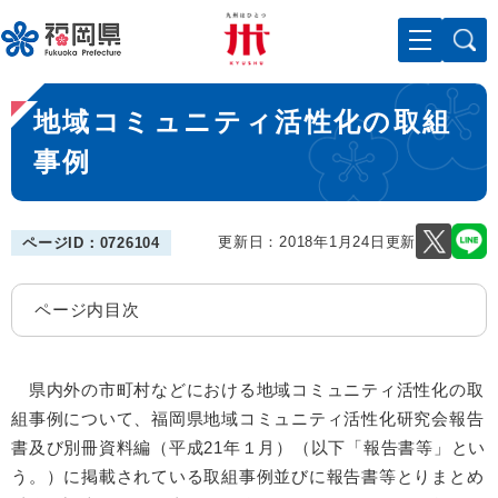
ペ
メニューを飛ばして本文へ
ー
ジ
の
本
先
地域コミュニティ活性化の取組
文
頭
で
事例
す
。
更新日：2018年1月24日更新
ページID：0726104
ページ内目次
県内外の市町村などにおける地域コミュニティ活性化の取
組事例について、福岡県地域コミュニティ活性化研究会報告
書及び別冊資料編（平成21年１月）（以下「報告書等」とい
う。）に掲載されている取組事例並びに報告書等とりまとめ