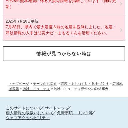
令和8年熊本地震に係る支援等情報を掲載しています（随時更
新）
2026年7月28日更新
7月28日、県内で最大震度５弱の地震を観測しました。地震・
津波情報の入手は防災ナビ・まもるくんを活用ください。
情報が見つからない時は
トップページ
>
テーマから探す
>
環境・まちづくり・県土づくり
>
広域地
域振興
>
地域コミュニティ
>
地域コミュニティ活性化の取組事例
このサイトについて
サイトマップ
個人情報の取扱いについて
免責事項・リンク等
ウェブアクセシビリティ