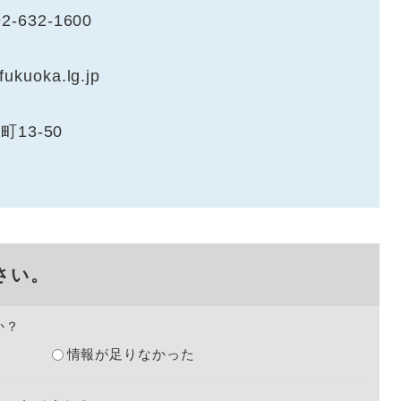
32-1600
kuoka.lg.jp
町13-50
さい。
か？
情報が足りなかった