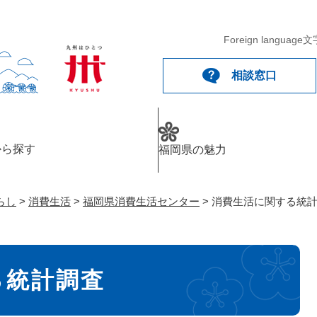
メニューを飛ばして本文へ
Foreign language
文
相談窓口
から探す
福岡県の魅力
らし
>
消費生活
>
福岡県消費生活センター
>
消費生活に関する統
る統計調査