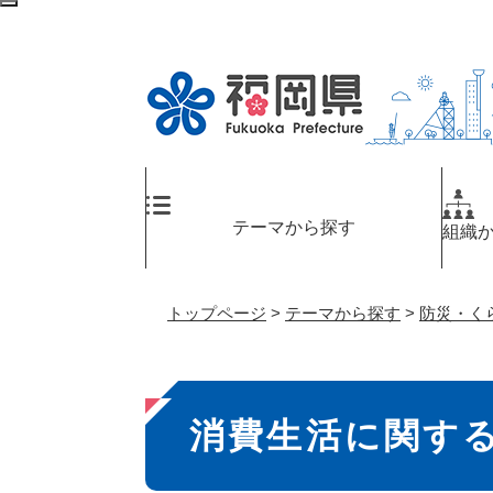
ペ
検
ー
索
ジ
エ
の
リ
先
ア
頭
へ
で
す
。
テーマから探す
組織
トップページ
>
テーマから探す
>
防災・く
本
消費生活に関す
文