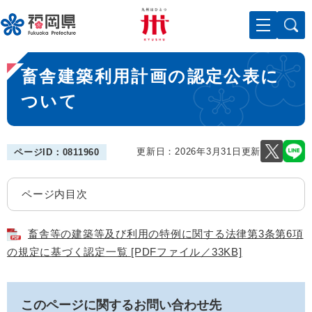
ペ
メニューを飛ばして本文へ
ー
ジ
の
本
先
畜舎建築利用計画の認定公表に
文
頭
で
ついて
す
。
更新日：2026年3月31日更新
ページID：0811960
ページ内目次
畜舎等の建築等及び利用の特例に関する法律第3条第6項
の規定に基づく認定一覧 [PDFファイル／33KB]
このページに関するお問い合わせ先