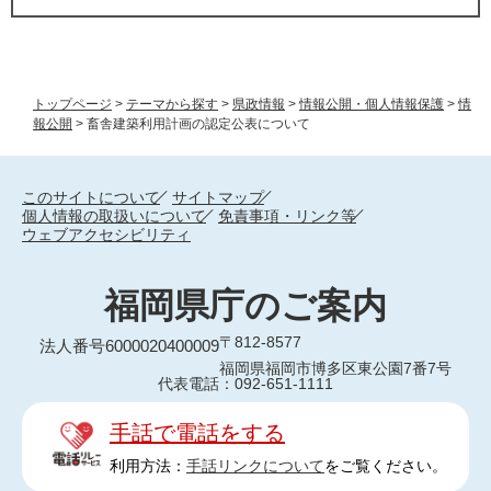
トップページ
>
テーマから探す
>
県政情報
>
情報公開・個人情報保護
>
情
報公開
>
畜舎建築利用計画の認定公表について
このサイトについて
サイトマップ
個人情報の取扱いについて
免責事項・リンク等
ウェブアクセシビリティ
福岡県庁のご案内
〒812-8577
法人番号6000020400009
福岡県福岡市博多区東公園7番7号
代表電話：092-651-1111
手話で電話をする
利用方法：
手話リンクについて
をご覧ください。