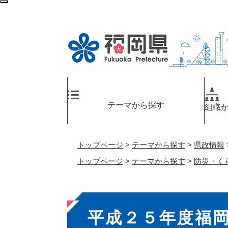
ペ
検
ー
索
ジ
エ
の
リ
先
ア
頭
へ
で
す
。
テーマから探す
組織
トップページ
>
テーマから探す
>
県政情報
トップページ
>
テーマから探す
>
防災・く
本
平成２５年度福
文