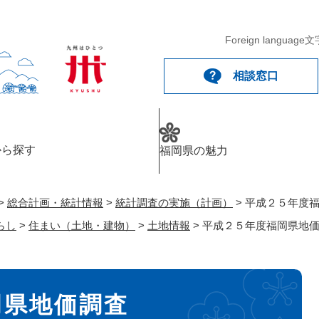
メニューを飛ばして本文へ
Foreign language
文
相談窓口
から探す
福岡県の魅力
>
総合計画・統計情報
>
統計調査の実施（計画）
>
平成２５年度
らし
>
住まい（土地・建物）
>
土地情報
>
平成２５年度福岡県地
岡県地価調査