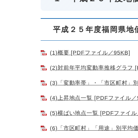
平成２５年度福岡県地
(1)概要 [PDFファイル／95KB]
(2)対前年平均変動率推移グラフ [
(3)「変動率帯」・「市区町村」別地
(4)上昇地点一覧 [PDFファイル／5
(5)横ばい地点一覧 [PDFファイル／
(6)「市区町村」「用途」別平均価格