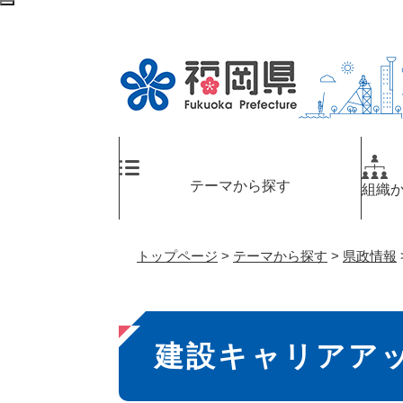
ペ
検
ー
索
ジ
エ
の
リ
先
ア
頭
へ
で
す
。
テーマから探す
組織
トップページ
>
テーマから探す
>
県政情報
本
建設キャリアア
文