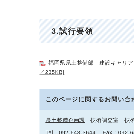
3.試行要領
福岡県県土整備部 建設キャリアア
／235KB]
このページに関するお問い合
県土整備企画課
技術調査室 技
Tel：092-643-3644
Fax：092-6