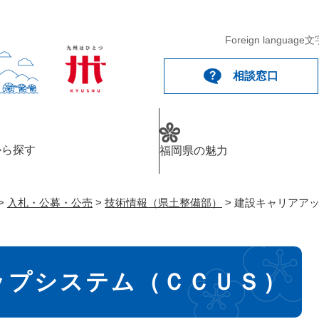
メニューを飛ばして本文へ
Foreign language
文
相談窓口
から探す
福岡県の魅力
>
入札・公募・公売
>
技術情報（県土整備部）
>
建設キャリアア
ップシステム（ＣＣＵＳ）