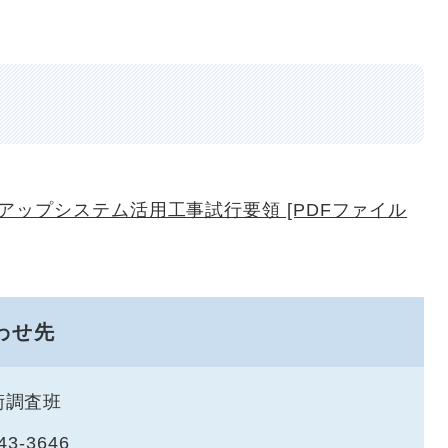
ップシステム活用工事試行要領 [PDFファイル
わせ先
術調査班
43-3646