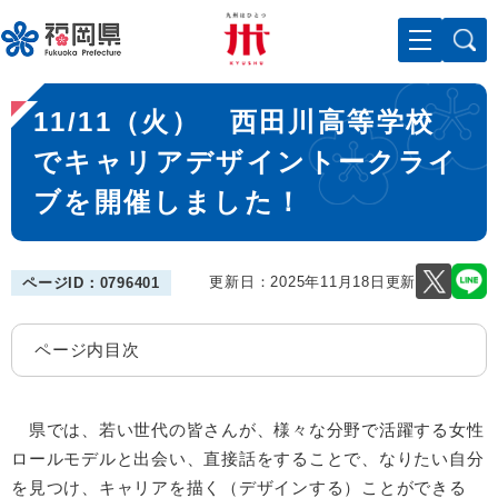
ペ
メニューを飛ばして本文へ
ー
ジ
の
本
先
11/11（火） 西田川高等学校
文
頭
で
でキャリアデザイントークライ
す
ブを開催しました！
。
更新日：2025年11月18日更新
ページID：0796401
ページ内目次
県では、若い世代の皆さんが、様々な分野で活躍する女性
ロールモデルと出会い、直接話をすることで、なりたい自分
を見つけ、キャリアを描く（デザインする）ことができる