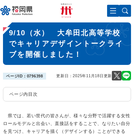
ペ
メニューを飛ばして本文へ
ー
ジ
の
本
先
9/10（水） 大牟田北高等学校
文
頭
で
でキャリアデザイントークライ
す
ブを開催しました！
。
更新日：2025年11月18日更新
ページID：0796398
ページ内目次
県では、若い世代の皆さんが、様々な分野で活躍する女性
ロールモデルと出会い、直接話をすることで、なりたい自分
を見つけ、キャリアを描く（デザインする）ことができる