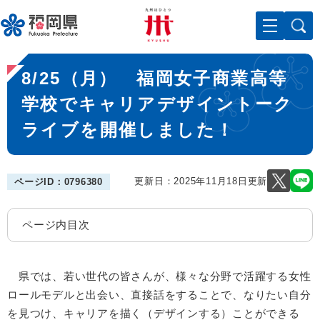
ペ
メニューを飛ばして本文へ
ー
ジ
の
本
先
8/25（月） 福岡女子商業高等
文
頭
で
学校でキャリアデザイントーク
す
ライブを開催しました！
。
更新日：2025年11月18日更新
ページID：0796380
ページ内目次
県では、若い世代の皆さんが、様々な分野で活躍する女性
ロールモデルと出会い、直接話をすることで、なりたい自分
を見つけ、キャリアを描く（デザインする）ことができる