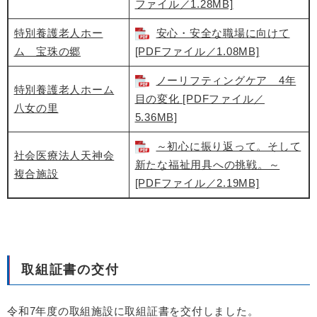
ファイル／1.28MB]
特別養護老人ホー
安心・安全な職場に向けて
ム 宝珠の郷
[PDFファイル／1.08MB]
ノーリフティングケア 4年
特別養護老人ホーム
目の変化 [PDFファイル／
八女の里
5.36MB]
～初心に振り返って。そして
社会医療法人天神会
新たな福祉用具への挑戦。～
複合施設
[PDFファイル／2.19MB]
取組証書の交付
令和7年度の取組施設に取組証書を交付しました。