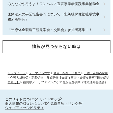
みんなでやろうよ！ワンヘルス宣言事業者実践事業補助金
医療法人の事業報告書等について（北筑後保健福祉環境事
務所所管分）
「半導体全製造工程見学会・交流会」参加者募集！！
情報が見つからない時は
トップページ
>
テーマから探す
>
健康・福祉・子育て
>
介護・高齢者福祉
>
介護人材確保・定着促進・養成研修【介護従事者・介護支援専門員の皆さ
ま向け】
>
福岡県ノーリフティングケア普及促進事業（地域連絡協議会）
このサイトについて
サイトマップ
個人情報の取扱いについて
免責事項・リンク等
ウェブアクセシビリティ