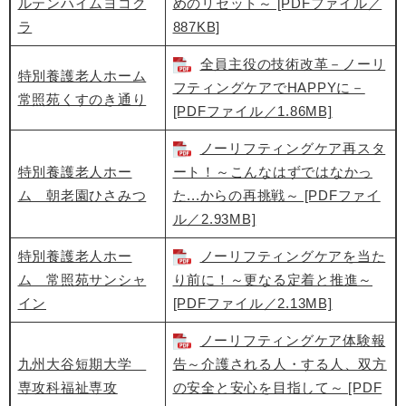
ルテンハイムヨコク
めのリセット～ [PDFファイル／
ラ
887KB]
全員主役の技術改革－ノーリ
特別養護老人ホーム
フティングケアでHAPPYに－
常照苑くすのき通り
[PDFファイル／1.86MB]
ノーリフティングケア再スタ
特別養護老人ホー
ート！～こんなはずではなかっ
ム 朝老園ひさみつ
た...からの再挑戦～ [PDFファイ
ル／2.93MB]
特別養護老人ホー
ノーリフティングケアを当た
ム 常照苑サンシャ
り前に！～更なる定着と推進～
イン
[PDFファイル／2.13MB]
ノーリフティングケア体験報
九州大谷短期大学
告～介護される人・する人、双方
専攻科福祉専攻
の安全と安心を目指して～ [PDF