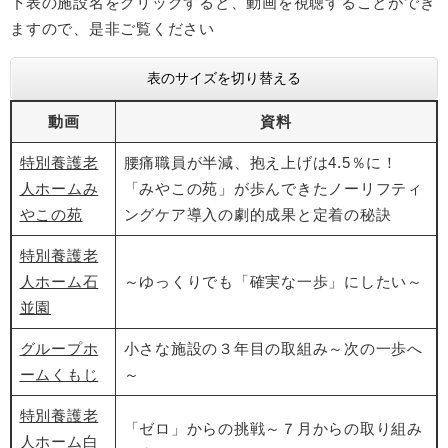
下表の施設名をクリックすると、動画を視聴することができ
ますので、是非ご覧ください
表のサイズを切り替える
動画
資料
特別養護老
腰痛職員が半減、抱え上げは4.5％に！
人ホームみ
「みやこの苑」が歩んできたノーリフティ
やこの苑
ングケア導入の劇的成果と定着の秘訣
特別養護老
人ホーム石
～ゆっくりでも「確実な一歩」にしたい～
並園
グループホ
小さな施設の３年目の取組み～次の一歩へ
ームくもじ
～
特別養護老
「ゼロ」からの挑戦～７月からの取り組み
人ホーム白