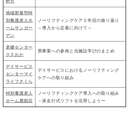
野方
地域密着型特
別養護老人ホ
ノーリフティングケア２年目の振り返り
ームサンガー
～導入から定着に向けて～
デン
老健センター
県事業への参画と当施設学びのまとめ
ささおか
デイサービス
デイサービスにおけるノーリフティング
センターマイ
ケアへの取り組み
ライフさくら
特別養護老人
ノーリフティングケア導入への取り組み
ホーム鹿助荘
－床走行式リフトを活用しようー