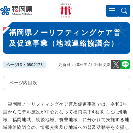
ペ
メニューを飛ばして本文へ
ー
ジ
の
本
先
福岡県ノーリフティングケア普
文
頭
で
及促進事業（地域連絡協議会）
す
。
更新日：2026年7月16日更新
ページID：0802173
ページ内目次
福岡県ノーリフティングケア普及促進事業では、令和3年
度からモデル施設が中心となって福岡県下4地域（北九州地
域、福岡地域、筑後地域、筑豊地域）に分かれて実施する地
域連絡協議会の、情報交換及び地域への普及活動等を支援し