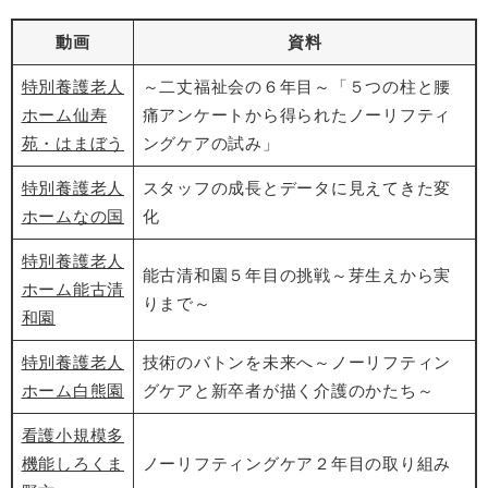
動画
資料
特別養護老人
～二丈福祉会の６年目～「５つの柱と腰
ホーム仙寿
痛アンケートから得られたノーリフティ
苑・はまぼう
ングケアの試み」
特別養護老人
スタッフの成長とデータに見えてきた変
ホームなの国
化
特別養護老人
能古清和園５年目の挑戦～芽生えから実
ホーム能古清
りまで～
和園
特別養護老人
技術のバトンを未来へ～ノーリフティン
ホーム白熊園
グケアと新卒者が描く介護のかたち～
看護小規模多
機能しろくま
ノーリフティングケア２年目の取り組み