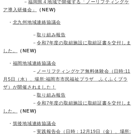
－
福岡県４地域で開催する「ノーリフティングケ
ア導入研修会」
（NEW)
・
北九州地域連絡協議会
－
取り組み報告
－
令和7年度の取組施設に取組証書を交付しま
した。
（NEW)
・
福岡地域連絡協議会
－
ノーリフティングケア無料体験会（日時:11
月5日（水）、場所:福岡市市民福祉プラザ ふくふくプラ
ザ）が開催されました！
－
取り組み報告
－
令和7年度の取組施設に取組証書を交付しま
した。
（NEW)
・
筑後地域連絡協議会
－
実践報告会（日時：12月19日（金）、場所: