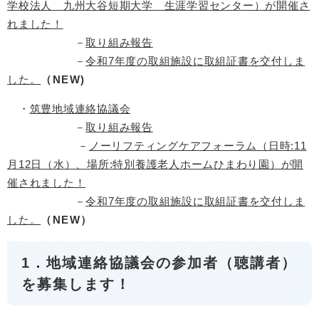
学校法人 九州大谷短期大学 生涯学習センター）が開催さ
れました！
－
取り組み報告
－
令和7年度の取組施設に取組証書を交付しま
した。
（NEW)
・
筑豊地域連絡協議会
－
取り組み報告
－
ノーリフティングケアフォーラム（日時:11
月12日（水）、場所:特別養護老人ホームひまわり園）が開
催されました！
－
令和7年度の取組施設に取組証書を交付しま
した。
（NEW）
1．地域連絡協議会の参加者（聴講者）
を募集します！