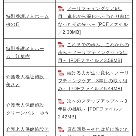
ノーリフティングケア6年
特別養護老人ホーム
目 進化から深化へ～当たり前に
桜の丘
なったその先へ～ [PDFファイル
／2.39MB]
これまでの歩み、これからの
特別養護老人ホー
歩み～ノーリフティングケア3年
ム 紅葉樹
目～ [PDFファイル／3.58MB]
続ける力が生む変化～ノーリ
介護老人福祉施設
フティングケア 3年目の取り組
美さと
み～ [PDFファイル／5.44MB]
次へのステップアップへ～3
介護老人保健施設
年目の挑戦～ [PDFファイル／
クリーンパル・ゆう
2.42MB]
介護老人保健施設ア
原点回帰～それは前に進むた