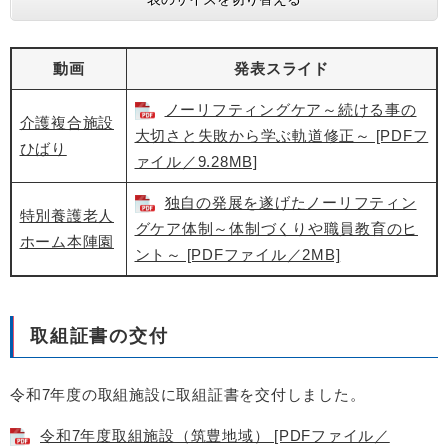
動画
発表スライド
ノーリフティングケア～続ける事の
介護複合施設
大切さと失敗から学ぶ軌道修正～ [PDFフ
ひばり
ァイル／9.28MB]
独自の発展を遂げたノーリフティン
特別養護老人
グケア体制～体制づくりや職員教育のヒ
ホーム本陣園
ント～ [PDFファイル／2MB]
取組証書の交付
令和7年度の取組施設に取組証書を交付しました。
令和7年度取組施設（筑豊地域） [PDFファイル／