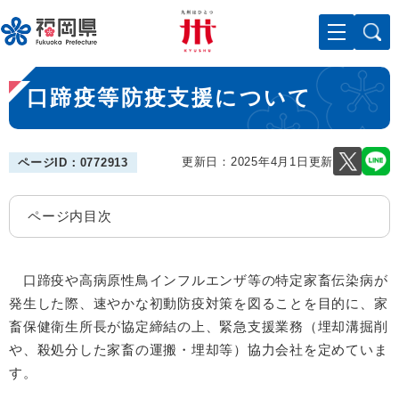
ペ
メニューを飛ばして本文へ
ー
ジ
の
本
先
口蹄疫等防疫支援について
文
頭
で
す
。
更新日：2025年4月1日更新
ページID：0772913
ページ内目次
口蹄疫や高病原性鳥インフルエンザ等の特定家畜伝染病が
発生した際、速やかな初動防疫対策を図ることを目的に、家
畜保健衛生所長が協定締結の上、緊急支援業務（埋却溝掘削
や、殺処分した家畜の運搬・埋却等）協力会社を定めていま
す。