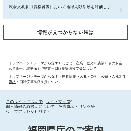
競争入札参加資格審査において地域貢献活動を評価しま
す！
情報が見つからない時は
トップページ
>
テーマから探す
>
しごと・産業・観光
>
農業
>
食の安全、
家畜衛生、環境保全型農業
>
口蹄疫等防疫支援について
トップページ
>
テーマから探す
>
県政情報
>
入札・公募・公売
>
入札参加
資格
>
口蹄疫等防疫支援について
このサイトについて
サイトマップ
個人情報の取扱いについて
免責事項・リンク等
ウェブアクセシビリティ
福岡県庁のご案内