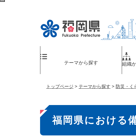
ペ
検
ー
索
ジ
エ
の
リ
先
ア
頭
へ
で
す
。
テーマから探す
組織
トップページ
>
テーマから探す
>
防災・く
本
福岡県における
文