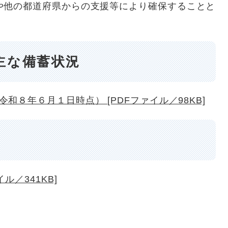
や他の都道府県からの支援等により確保することと
主な備蓄状況
和８年６月１日時点） [PDFファイル／98KB]
ル／341KB]