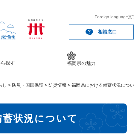
メニューを飛ばして本文へ
Foreign language
文
相談窓口
から探す
福岡県の魅力
らし
>
防災・国民保護
>
防災情報
>
福岡県における備蓄状況につ
備蓄状況について