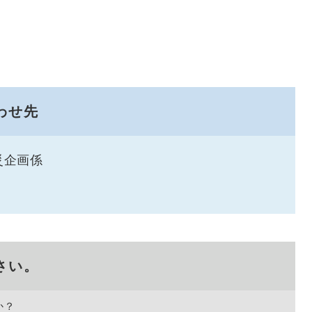
わせ先
災企画係
さい。
か？